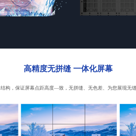
高精度无拼缝 一体化屏幕
体结构，保证屏幕点距高度—致，无拼缝、无色差、为您展现无